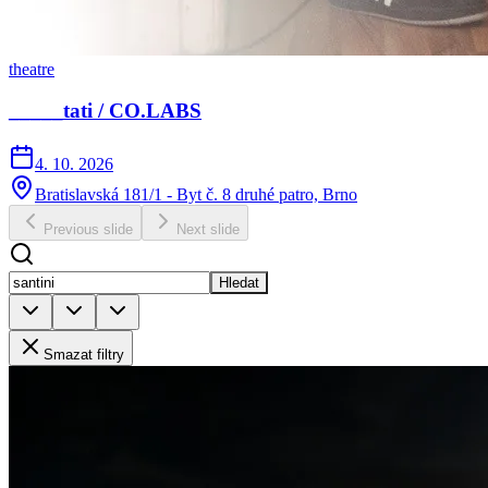
theatre
_____tati / CO.LABS
4. 10. 2026
Bratislavská 181/1 - Byt č. 8 druhé patro, Brno
Previous slide
Next slide
Hledat
Smazat filtry