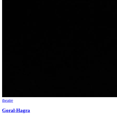
theatre
Goral-Hagra