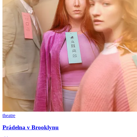
theatre
Prádelna v Brooklynu