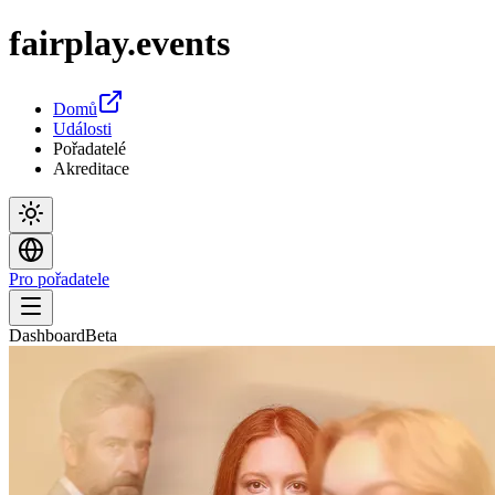
fairplay
.events
Domů
Události
Pořadatelé
Akreditace
Pro pořadatele
Dashboard
Beta